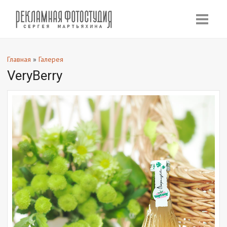
Главная
»
Галерея
VeryBerry