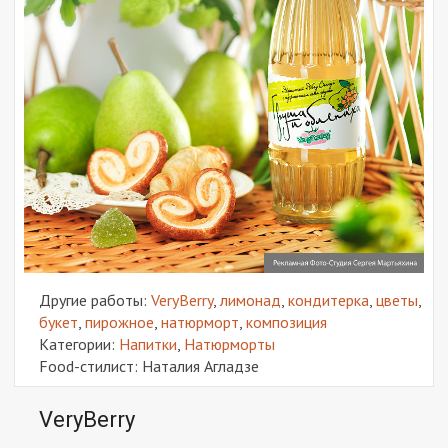
Другие работы:
VeryBerry
,
лимонад
,
кондитерка
,
цветы
,
букет
,
пирожное
,
натюрморт
,
композиция
Категории:
Напитки
,
Натюрморты
Food-стилист: Наталия Агладзе
VeryBerry