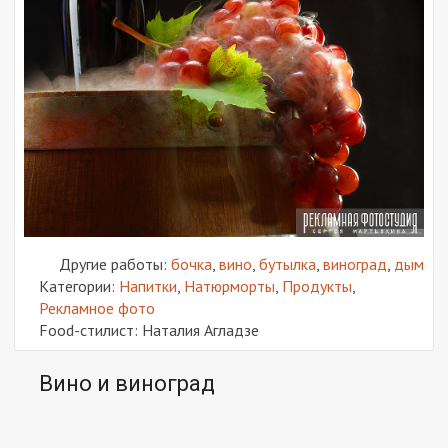
Другие работы:
бочка
,
вино
,
бутылка
,
виноград
,
дым
Категории:
Напитки
,
Натюрморты
,
Продукты
,
Рекламное фото
Food-стилист: Наталия Агладзе
Вино и виноград